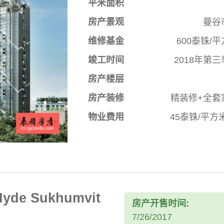
平米面积
房产景观
曼谷
维修基金
600泰铢/
竣工时间
2018年第
房产楼层
房产装修
精装修+全套
物业费用
45泰铢/平方
e Sukhumvit
房产开售时间:
7/26/2017