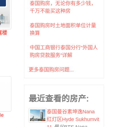
曼谷BTS Phra Khanong (7)
泰国购房，无论你有多少钱，
曼谷BTS Phrom Phong (34)
千万不能买这种房
曼谷BTS Pu Chao (1)
泰国购房时土地面积单位计量
曼谷BTS Punnawithi (2)
寓楼
换算
曼谷BTS Ratchadamri (5)
曼谷BTS Ratchathewi (4)
中国工商银行泰国分行“外国人
曼谷BTS Saint Louis (2)
购房贷款服务”详解
曼谷BTS Sala Daeng (13)
曼谷BTS Sanam Ki La (2)
更多泰国购房问题...
曼谷BTS Saphan Khwai (2)
曼谷BTS Saphan Taksin
(14)
曼谷BTS Srinakarin 38 (1)
最近查看的房产:
曼谷BTS Surasak (30)
曼谷BTS Talat Phlu (2)
泰国曼谷素坤逸Nana
e
曼谷BTS Thong Lo (46)
红灯区Hyde Sukhumvit
曼谷BTS Udom Suk (7)