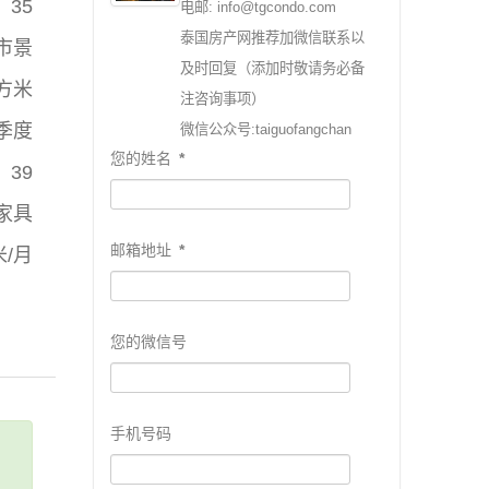
35
电邮: info@tgcondo.com
泰国房产网推荐加微信联系以
市景
及时回复（添加时敬请务必备
平方米
注咨询事项）
三季度
微信公众号:taiguofangchan
您的姓名
*
39
家具
邮箱地址
*
米/月
您的微信号
手机号码