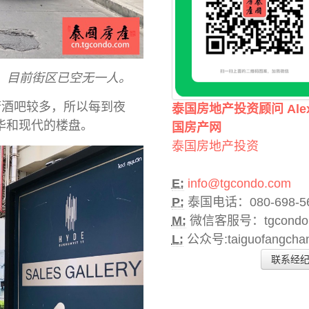
，目前街区已空无一人。
下临街酒吧较多，所以每到夜
泰国房地产投资顾问 Ale
华和现代的楼盘。
国房产网
泰国房地产投资
E:
info@tgcondo.com
P:
泰国电话：080-698-5
M:
微信客服号：tgcondo
L:
公众号:taiguofangcha
联系经