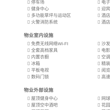
停车场
电子
健身中心
迎宾
多功能草坪与运动区
酒店
火警消防系统
酒店
物业室内设施
免费无线网络Wi-FI
沙
全套高档家具
电影
内置衣橱
空
冰箱
精装
平板电视
阅览
数码门锁
高速
物业外部设施
屋顶健身中心
网球
屋顶空中酒吧
花