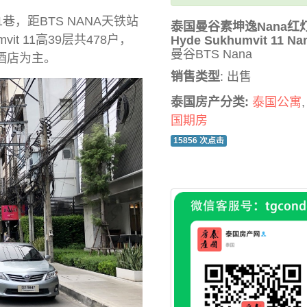
11巷，距BTS NANA天铁站
泰国曼谷素坤逸Nana红
vit 11高39层共478户，
Hyde Sukhumvit 11 Na
曼谷BTS Nana
造酒店为主。
销售类型
: 出售
泰国房产分类:
泰国公寓
国期房
15856 次点击