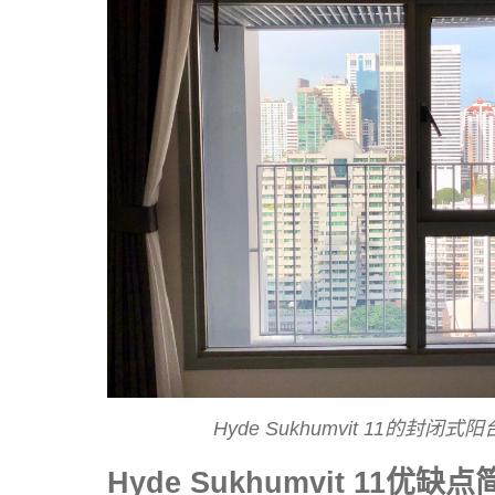
Hyde Sukhumvit 11的封闭
Hyde Sukhumvit 11优缺