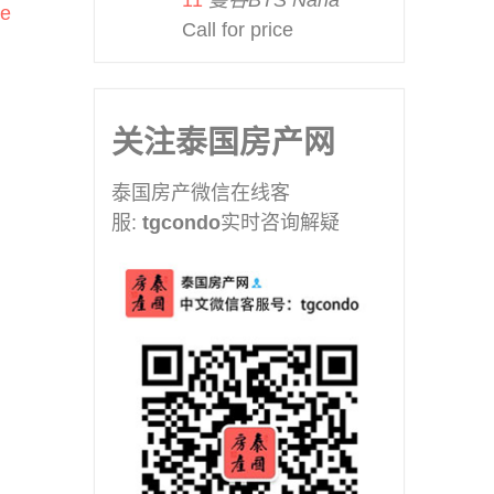
11
曼谷BTS Nana
e
曼谷BTS Victory Monument
Call for price
(2)
曼谷BTS Wutthakat (1)
曼谷MRT Hua Mak (1)
关注泰国房产网
曼谷MRT Huai Khwang (9)
曼谷MRT Khlong Toei (3)
泰国房产微信在线客
曼谷MRT Ladprao (3)
服:
tgcondo
实时咨询解疑
曼谷MRT Phahon Yothin (3)
曼谷MRT Phetchaburi (12)
曼谷MRT Phra Ram9 (26)
曼谷MRT Queen Sirikit (1)
曼谷MRT Queen Sirikit
Center (5)
曼谷MRT Ramkhamhaeng
(1)
曼谷MRT Ratchadaphisek