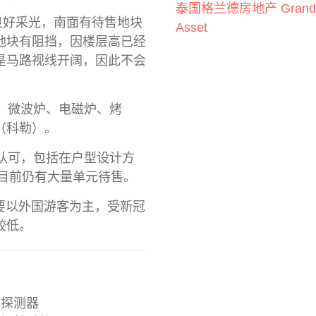
泰国格兰德房地产 Grand
而无法良好采光，南面有待售地块
Asset
地块有阻挡，因楼层高已经
是马路视线开阔，因此不会
箱、微波炉、电磁炉、烤
（科勒）。
者认可，包括在户型设计方
至目前仍有大量单元待售。
红灯区主要以外国游客为主，受新冠
较低。
探测器