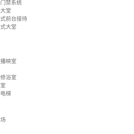
门禁系统
大堂
式前台接待
式大堂
发
播映室
调
修浴室
室
电梯
场
园