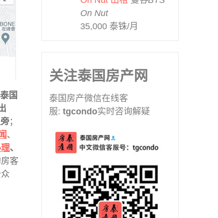
On Nut 出租
曼谷BTS
曼谷BTS Victory Monument
On Nut
(2)
35,000 泰铢/月
曼谷BTS Wutthakat (1)
曼谷MRT Hua Mak (1)
曼谷MRT Huai Khwang (9)
关注泰国房产网
曼谷MRT Khlong Toei (3)
曼谷MRT Ladprao (3)
泰国
泰国房产微信在线客
曼谷MRT Phahon Yothin (3)
号出
服:
tgcondo
实时咨询解疑
曼谷MRT Phetchaburi (12)
泉旁
；
曼谷MRT Phra Ram9 (26)
闻
、
曼谷MRT Queen Sirikit (1)
办理
、
曼谷MRT Queen Sirikit
购房客
Center (5)
公众
曼谷MRT Ramkhamhaeng
(1)
曼谷MRT Ratchadaphisek