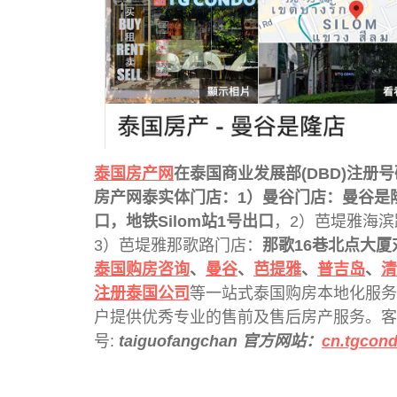
泰国房产网
在泰国商业发展部(DBD)注册
房产网泰实体门店：1）曼谷门店：
曼谷是
口，地铁Silom站1号出口
，2）芭堤雅海滨
3）芭堤雅那歌路门店：
那歌16巷北点大厦
泰国购房咨询
、
曼谷
、
芭提雅
、
普吉岛
、
清
注册泰国公司
等一站式泰国购房本地化服务
户提供优秀专业的售前及售后房产服务。客
号:
taiguofangchan 官方网站：
cn.tgcon