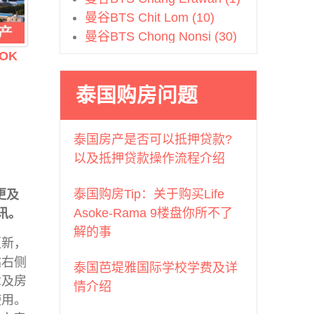
曼谷BTS Chit Lom (10)
曼谷BTS Chong Nonsi (30)
曼谷BTS Ekkamai (25)
OK
曼谷BTS Ha Yaek Lad Prao
泰国购房问题
(3)
曼谷BTS Kasetsart (1)
曼谷BTS Khlong San (1)
泰国房产是否可以抵押贷款?
曼谷BTS Krungthonburi (14)
以及抵押贷款操作流程介绍
曼谷BTS Mo Chit (3)
曼谷BTS Nana (7)
泰国购房Tip：关于购买Life
更及
曼谷BTS Nation Stadium (3)
Asoke-Rama 9楼盘你所不了
资讯。
曼谷BTS On Nut (25)
解的事
更新，
曼谷BTS Phahon Yothin (2)
站右侧
曼谷BTS Phahonyothin (1)
泰国芭堤雅国际学校学费及详
章及房
曼谷BTS Phayathai (3)
情介绍
使用。
曼谷BTS Phloen Chit (12)