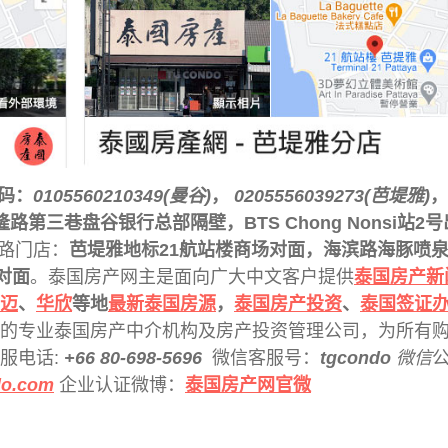
号码：
0105560210349(曼谷)
，
0205556039273(芭堤雅)
，
隆路第三巷盘谷银行总部隔壁
，BTS Chong Nonsi站2
路门店：
芭堤雅地标21航站楼商场对面，海滨路海豚喷
对面
。泰国房产网主是面向广大中文客户提供
泰国房产新
迈
、
华欣
等地
最新泰国房源
，
泰国房产投资
、
泰国签证
的专业泰国房产中介机构及房产投资管理公司，为所有
服电话:
+66 80-698-5696
微信客服号：
tgcondo
微信
do.com
企业认证微博：
泰国房产网官微