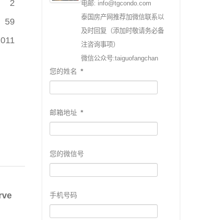
2
电邮: info@tgcondo.com
泰国房产网推荐加微信联系以
59
及时回复（添加时敬请务必备
2011
注咨询事项）
微信公众号:taiguofangchan
您的姓名
*
邮箱地址
*
您的微信号
rve
手机号码