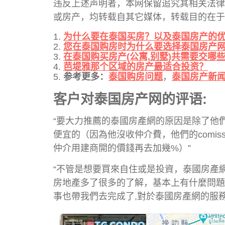
违反上述声明者，本网保留追究其相关法律责
或房产，均转载自其它媒体，转载目的在于
为什么要在泰国买房？以及泰国房产的
您在泰国购房时为什么要选择泰国房产
在泰国购买房产(公寓,别墅)共需要交哪
芭堤雅那个区域的房产最适合投资？
参考更多：
泰国购房问题
，
泰国房产新
客户对泰国房产网的评语:
“要大力推薦的泰國房產網的原因是除了他
便宜的（因為他沒收仲介費，他們的comi
仲介用建商開的價錢再去加幾%）”
“不管是想要買來自住或是投資，泰國房產
房地產多了很多的了解，基本上有什麼問題
事也帶我們去完成了,對於泰國房產網的服務