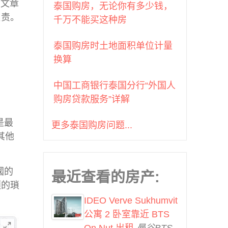
的文章
曼谷BTS Phra Khanong (7)
泰国购房，无论你有多少钱，
负责。
曼谷BTS Phrom Phong (34)
千万不能买这种房
曼谷BTS Pu Chao (1)
泰国购房时土地面积单位计量
曼谷BTS Punnawithi (2)
换算
曼谷BTS Ratchadamri (5)
曼谷BTS Ratchathewi (4)
中国工商银行泰国分行“外国人
曼谷BTS Saint Louis (2)
购房贷款服务”详解
曼谷BTS Sala Daeng (13)
曼谷BTS Sanam Ki La (2)
是最
更多泰国购房问题...
曼谷BTS Saphan Khwai (2)
其他
曼谷BTS Saphan Taksin
(14)
曼谷BTS Srinakarin 38 (1)
國的
最近查看的房产:
曼谷BTS Surasak (30)
煩的瑣
曼谷BTS Talat Phlu (2)
IDEO Verve Sukhumvit
曼谷BTS Thong Lo (46)
公寓 2 卧室靠近 BTS
曼谷BTS Udom Suk (7)