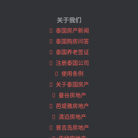
曼谷BTS Saphan Taksin (14)
曼谷BTS Srinakarin 38 (1)
关于我们
曼谷BTS Surasak (30)
曼谷BTS Talat Phlu (2)
泰国房产新闻
曼谷BTS Thong Lo (46)
泰国购房问答
曼谷BTS Udom Suk (7)
泰国养老签证
曼谷BTS Victory Monument (2)
曼谷BTS Wutthakat (1)
注册泰国公司
曼谷MRT Hua Mak (1)
使用条例
曼谷MRT Huai Khwang (9)
关于泰国房产
曼谷MRT Khlong Toei (3)
曼谷房地产
曼谷MRT Ladprao (3)
曼谷MRT Phahon Yothin (3)
芭堤雅房地产
曼谷MRT Phetchaburi (12)
清迈房地产
曼谷MRT Phra Ram9 (26)
普吉岛房地产
曼谷MRT Queen Sirikit (1)
曼谷MRT Queen Sirikit Center (5)