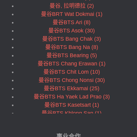
曼谷, 拉明德拉 (2)
曼谷BRT Wat Dokmai (1)
曼谷BTS Ari (8)
曼谷BTS Asok (30)
曼谷BTS Bang Chak (3)
曼谷BTS Bang Na (8)
曼谷BTS Bearing (5)
曼谷BTS Chang Erawan (1)
曼谷BTS Chit Lom (10)
曼谷BTS Chong Nonsi (30)
曼谷BTS Ekkamai (25)
曼谷BTS Ha Yaek Lad Prao (3)
曼谷BTS Kasetsart (1)
曼谷BTS Khlong San (1)
曼谷BTS Krungthonburi (14)
曼谷BTS Mo Chit (3)
事业合作