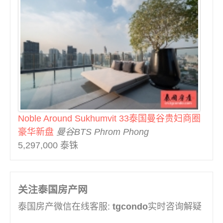
曼谷BTS Surasak (30)
曼谷BTS Talat Phlu (2)
曼谷BTS Thong Lo (46)
曼谷BTS Udom Suk (7)
曼谷BTS Victory Monument (2)
曼谷BTS Wutthakat (1)
曼谷MRT Hua Mak (1)
曼谷MRT Huai Khwang (9)
曼谷MRT Khlong Toei (3)
Noble Around Sukhumvit 33泰国曼谷贵妇商圈
曼谷MRT Ladprao (3)
豪华新盘
曼谷BTS Phrom Phong
曼谷MRT Phahon Yothin (3)
5,297,000 泰铢
曼谷MRT Phetchaburi (12)
曼谷MRT Phra Ram9 (26)
曼谷MRT Queen Sirikit (1)
关注泰国房产网
曼谷MRT Queen Sirikit Center (5)
曼谷MRT Ramkhamhaeng (1)
泰国房产微信在线客服:
tgcondo
实时咨询解疑
曼谷MRT Ratchadaphisek (2)