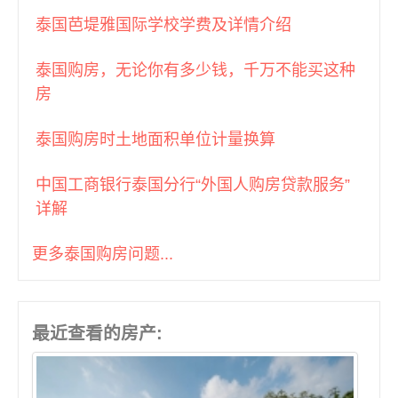
曼谷BTS Phahon Yothin (2)
泰国芭堤雅国际学校学费及详情介绍
曼谷BTS Phahonyothin (1)
曼谷BTS Phayathai (3)
泰国购房，无论你有多少钱，千万不能买这种
曼谷BTS Phloen Chit (12)
房
曼谷BTS Phra Khanong (7)
曼谷BTS Phrom Phong (34)
泰国购房时土地面积单位计量换算
曼谷BTS Pu Chao (1)
中国工商银行泰国分行“外国人购房贷款服务”
曼谷BTS Punnawithi (2)
详解
曼谷BTS Ratchadamri (5)
曼谷BTS Ratchathewi (4)
更多泰国购房问题...
曼谷BTS Saint Louis (2)
曼谷BTS Sala Daeng (13)
曼谷BTS Sanam Ki La (2)
曼谷BTS Saphan Khwai (2)
最近查看的房产:
曼谷BTS Saphan Taksin (14)
曼谷BTS Srinakarin 38 (1)