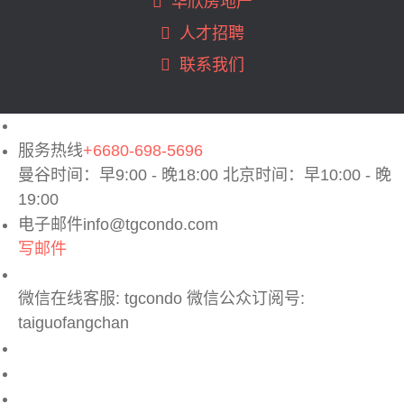
华欣房地产
曼谷MRT Ramkhamhaeng (1)
人才招聘
曼谷MRT Ratchadaphisek (2)
联系我们
曼谷MRT Sam Yan (8)
曼谷MRT Sukhumvit (1)
曼谷MRT Thaima (1)
曼谷MRT Wong Sawang (1)
服务热线
+6680-698-5696
曼谷MRT Yaek Fai Chai (1)
曼谷时间：早9:00 - 晚18:00 北京时间：早10:00 - 晚
曼谷MRTA Chula Kasem (1)
19:00
曼谷MRTA Si Rat (1)
电子邮件
info@tgcondo.com
曼谷MRTA Sri Lasalle (1)
写邮件
曼谷MRT泰国文化中心 (2)
曼谷Rama 3 (6)
微信在线客服: tgcondo 微信公众订阅号:
曼谷Ramintra (4)
taiguofangchan
曼谷Ramkhamhaeng (1)
曼谷郊区 (25)
曼谷，BTS Ha Yaek La Phrao (1)