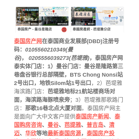
泰国房产网
在泰国商业发展部(DBD)注册号
码：
0105560210349(曼
谷)
，
0205556039273(芭堤雅)
，泰国房产网
泰实体门店：1）曼谷门店：
曼谷是隆路第三
巷盘谷银行总部隔壁
，BTS Chong Nonsi站
2号出口，地铁Silom站1号出口
，2）芭堤雅
海滨路门店：
芭堤雅地标21航站楼商场对
面，海滨路海豚喷泉旁
；3）芭堤雅那歌路门
店：
那歌16巷北点大厦对面
。泰国房产网主
是面向广大中文客户提供
泰国房产新闻
、
泰
国购房咨询
、
曼谷
、
芭提雅
、
普吉岛
、
清
迈
、
华欣
等地
最新泰国房源
，
泰国房产投