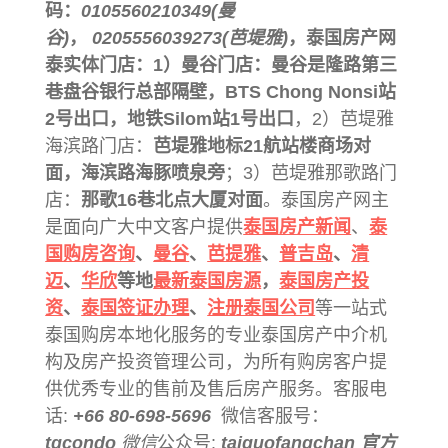
码：
0105560210349(曼
谷)
，
0205556039273(芭堤雅)
，泰国房产网
泰实体门店：1）曼谷门店：
曼谷是隆路第三
巷盘谷银行总部隔壁
，BTS Chong Nonsi站
2号出口，地铁Silom站1号出口
，2）芭堤雅
海滨路门店：
芭堤雅地标21航站楼商场对
面，海滨路海豚喷泉旁
；3）芭堤雅那歌路门
店：
那歌16巷北点大厦对面
。泰国房产网主
是面向广大中文客户提供
泰国房产新闻
、
泰
国购房咨询
、
曼谷
、
芭提雅
、
普吉岛
、
清
迈
、
华欣
等地
最新泰国房源
，
泰国房产投
资
、
泰国签证办理
、
注册泰国公司
等一站式
泰国购房本地化服务的专业泰国房产中介机
构及房产投资管理公司，为所有购房客户提
供优秀专业的售前及售后房产服务。客服电
话:
+66 80-698-5696
微信客服号：
tgcondo
微信
公众号:
taiguofangchan 官方