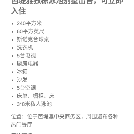
芭堤雅独栋泳池别墅出售，可立即
入住
240平方米
60平方英尺
斯诺克台球桌
洗衣机
5台电视
厨房电器
冰箱
沙发
5台空调
床单、橱柜、床
3*8米私人泳池
位置：位于芭堤雅中央商务区，周围遍布各种
热门餐厅