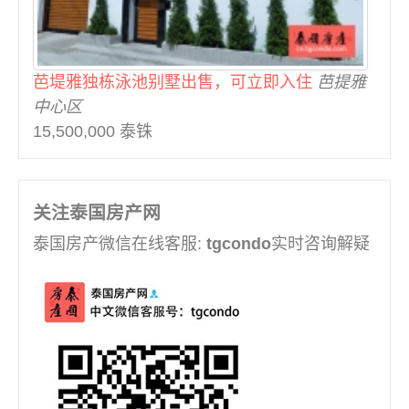
曼谷MRT Hua Mak (1)
曼谷MRT Huai Khwang (9)
曼谷MRT Khlong Toei (3)
芭堤雅独栋泳池别墅出售，可立即入住
芭提雅
曼谷MRT Ladprao (3)
中心区
曼谷MRT Phahon Yothin (3)
15,500,000 泰铢
曼谷MRT Phetchaburi (12)
曼谷MRT Phra Ram9 (26)
曼谷MRT Queen Sirikit (1)
关注泰国房产网
曼谷MRT Queen Sirikit Center (5)
曼谷MRT Ramkhamhaeng (1)
泰国房产微信在线客服:
tgcondo
实时咨询解疑
曼谷MRT Ratchadaphisek (2)
曼谷MRT Sam Yan (8)
曼谷MRT Sukhumvit (1)
曼谷MRT Thaima (1)
曼谷MRT Wong Sawang (1)
曼谷MRT Yaek Fai Chai (1)