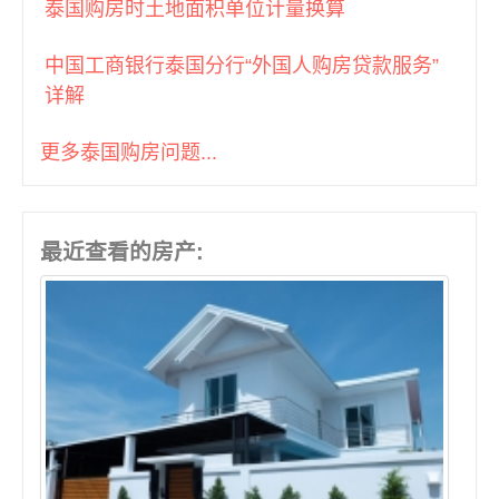
曼谷BTS Phrom Phong (34)
泰国购房时土地面积单位计量换算
曼谷BTS Pu Chao (1)
中国工商银行泰国分行“外国人购房贷款服务”
曼谷BTS Punnawithi (2)
详解
曼谷BTS Ratchadamri (5)
曼谷BTS Ratchathewi (4)
更多泰国购房问题...
曼谷BTS Saint Louis (2)
曼谷BTS Sala Daeng (13)
曼谷BTS Sanam Ki La (2)
曼谷BTS Saphan Khwai (2)
最近查看的房产:
曼谷BTS Saphan Taksin (14)
曼谷BTS Srinakarin 38 (1)
曼谷BTS Surasak (30)
曼谷BTS Talat Phlu (2)
曼谷BTS Thong Lo (46)
曼谷BTS Udom Suk (7)
曼谷BTS Victory Monument (2)
曼谷BTS Wutthakat (1)